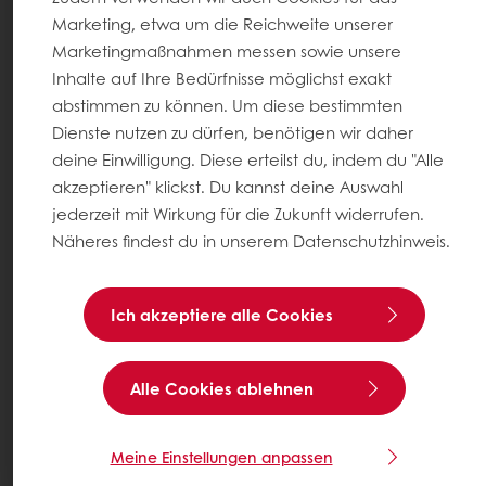
Neuigkeiten
Marketing, etwa um die Reichweite unserer
Kontakt
Marketingmaßnahmen messen sowie unsere
Inhalte auf Ihre Bedürfnisse möglichst exakt
abstimmen zu können. Um diese bestimmten
Impressum
Dienste nutzen zu dürfen, benötigen wir daher
AGB
deine Einwilligung. Diese erteilst du, indem du "Alle
AGB für Veranstaltungen
akzeptieren" klickst. Du kannst deine Auswahl
Datenschutz
jederzeit mit Wirkung für die Zukunft widerrufen.
Cookie-Einstellungen
Näheres findest du in unserem Datenschutzhinweis.
Rechtliche Hinweise
Ich akzeptiere alle Cookies
Wählen Sie ein Land aus
Unternehmenswebseite
Alle Cookies ablehnen
+49 (0) 211 598938-0
Meine Einstellungen anpassen
Info.germany@puratos.com