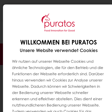
Togg
navi
This page redirects to
https://www.puratos.de/de/produkte?
tag=germany:finished_products/softe_gebaecke/softsn
WILLKOMMEN BEI PURATOS
Unsere Website verwendet Cookies
Jederzeit online bestellen
Online bezahlen
Schnelle Lieferung
Exklusive Angebote
Wir nutzen auf unserer Webseite Cookies und
ähnliche Technologien, die für den Betrieb und die
Alle Produkte
Funktionen der Webseite erforderlich sind. Darüber
Alle Rezepte
hinaus verwenden wir Cookies zur Analyse unserer
Webseite. Dadurch können wir Schwierigkeiten in
Service
der Bedienung unserer Webseite schneller
Konsumenten-Trends
erkennen und effektiver abstellen. Dies dient einer
nutzfreundlicheren Bedienung unserer Webseite.
Über Puratos
Zudem verwenden wir auch Cookies für das