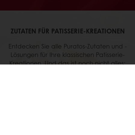
ZUTATEN FÜR PATISSERIE-KREATIONEN
Entdecken Sie alle Puratos-Zutaten und -
Lösungen für Ihre klassischen Patisserie-
Kreationen. Und das ist noch nicht alles:
Erfahren Sie, wie Sie Ihre Kunden mit
kreativen, gesünderen oder
nachhaltigeren Patisserie-Ideen
überraschen können.
MEHR ENTDECKEN