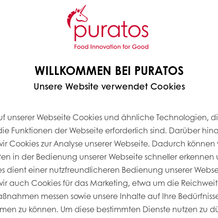
re Carmen 50
Sapore Oberto
teig
Sauerteig
WILLKOMMEN BEI PURATOS
iger, inaktiver
Dunkler, getrockneter, inak
auerteig für feine
Roggensauerteig, der Ge
Unsere Website verwendet Cookies
en mit buttrigen
ein angenehmes Malz- un
eignoten und cremigem
Röstaroma verleiht.
cksprofil.
uf unserer Webseite Cookies und ähnliche Technologien, di
ie mehr…
Lesen Sie mehr…
die Funktionen der Webseite erforderlich sind. Darüber hin
r Cookies zur Analyse unserer Webseite. Dadurch können 
ten in der Bedienung unserer Webseite schneller erkennen u
ies dient einer nutzfreundlicheren Bedienung unserer Webs
Entdecke alle unsere Produkte
r auch Cookies für das Marketing, etwa um die Reichweit
nahmen messen sowie unsere Inhalte auf Ihre Bedürfnisse
men zu können. Um diese bestimmten Dienste nutzen zu dü