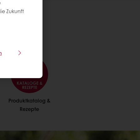
e
die Zukunft
n
Produktkatalog &
Rezepte