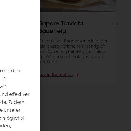
Sapore Traviata
Sauerteig
tiver
Ein inaktiver Roggensauerteig, der
bäcken
die charakteristische Fruchtigkeit
d
von Sauerteig mit zusätzlich leicht
gerösteten und malzigen Noten
verbindet.
e für den
Lesen Sie mehr…
aus
wir
nd effektiver
eite. Zudem
e unserer
 möglichst
rfen,