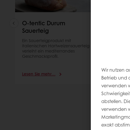
O-tentic Durum
Sapo
Sauerteig
Sauer
Ein Sauerteigprodukt mit
Ein flüss
italienischen Hartweizensauerteig
Weizens
verleiht ein mediterrandes
Backwar
Geschmacksprofil.
Sauert
Geschma
Wir nutzen a
Lesen Sie mehr…
Lesen S
Betrieb und 
verwenden wi
Schwierigkei
abstellen. D
verwenden wi
Marketingmaß
exakt abstim