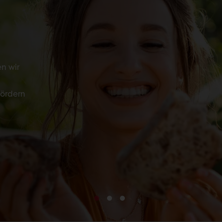
n wir
fördern