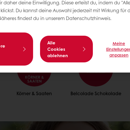
 daher deine Einwilligung. Diese erteilst du, indem du "All
klickst. Du kannst deine Auswahl jederzeit mit Wirkung für 
Näheres findest du in unserem Datenschutzhinweis.
Nicht verpassen
Alle
Meine
ere
Cookies
Einstellunge
anpassen
ablehnen
Körner & Saaten
Belcolade Schokolade