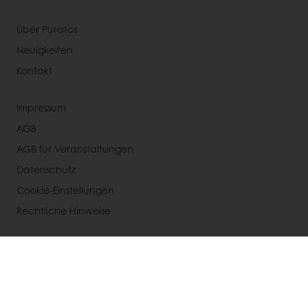
Über Puratos
Neuigkeiten
Kontakt
Impressum
AGB
AGB für Veranstaltungen
Datenschutz
Cookie-Einstellungen
Rechtliche Hinweise
Wählen Sie ein Land aus
Unternehmenswebseite