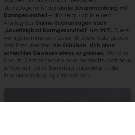
doppelt attraktiv macht. Besonders
überzeugend ist der
starke Zusammenhang mit
Darmgesundheit
– das zeigt sich in einem
Anstieg der
Online-Suchanfragen nach
„Sauerteigbrot Darmgesundheit“ um 99 %.
Diese
wahrgenommenen Gesundheitsvorteile geben
den Konsumenten
die Erlaubnis, sich ohne
schlechtes Gewissen etwas zu gönnen
. Wer also
Donuts, Zimtschnecken oder herzhafte Gebäcke
entwickelt, sollte Sauerteig unbedingt in die
Produktentwicklung einbeziehen.