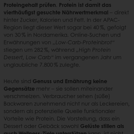
Proteingehalt prüfen
.
Protein ist damit das
vierthäufigst gesuchte Nährwertmerkmal
– direkt
hinter Zucker, Kalorien und Fett. In der APAC-
Region liegt dieser Wert sogar bei 40 %, gefolgt
von 30 % in Nordamerika. Online-Suchen und
Erwähnungen von
„Low-Carb-Proteinbrot“
stiegen um 282 %, während
„High Protein
Dessert, Low Carb“
im vergangenen Jahr um
unglaubliche 7.800 % zulegte.
Heute sind
Genuss und Ernährung keine
Gegensätze
mehr – sie sollen miteinander
verschmelzen. Verbraucher sehen (süße)
Backwaren zunehmend nicht nur als Leckereien,
sondern als potenzielle Quelle funktionaler
Vorteile wie Protein. Die Vorstellung, dass ein
Dessert oder Gebäck sowohl
Gelüste stillen als
auch Wellness-Ziele unterstützen
kann, ist nicht