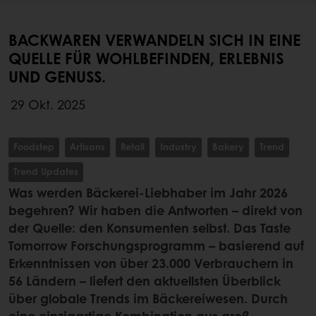
BACKWAREN VERWANDELN SICH IN EINE
QUELLE FÜR WOHLBEFINDEN, ERLEBNIS
UND GENUSS.
29 Okt. 2025
Foodstep
Artisans
Retail
Industry
Bakery
Trend
Trend Updates
Was werden Bäckerei-Liebhaber im Jahr 2026
begehren? Wir haben die Antworten – direkt von
der Quelle: den Konsumenten selbst. Das Taste
Tomorrow Forschungsprogramm – basierend auf
Erkenntnissen von über 23.000 Verbrauchern in
56 Ländern – liefert den aktuellsten Überblick
über globale Trends im Bäckereiwesen. Durch
eine einzigartige Kombination aus groß