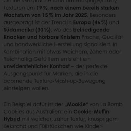
Online-Gespräche rund um knusprige/crusty
Texturen um
19 %, nach einem bereits starken
Wachstum von 15 % im Jahr 2025
. Besonders
ausgeprägt ist der Trend in
Europa (46 %)
und
Südamerika (30 %),
wo das
befriedigende
Knacken und hörbare Knistern
Frische, Qualität
und handwerkliche Herstellung signalisiert. In
Kombination mit etwas Weichem, Zähem oder
Reichhaltig Gefülltem entsteht ein
unwiderstehlicher Kontrast
– der perfekte
Ausgangspunkt für Marken, die in die
boomende Texture-Mash-up-Bewegung
einsteigen wollen.
Ein Beispiel dafür ist der
„Mookie“
von La Bomb
Cookies aus Australien: ein
Cookie-Muffin-
Hybrid
mit weicher, zäher Textur, knusprigem
Keksrand und Füllstückchen wie Kinder-