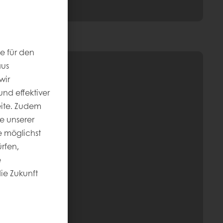
e für den
aus
wir
nd effektiver
eite. Zudem
e unserer
 möglichst
rfen,
e
die Zukunft