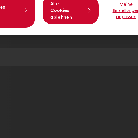
Alle
Meine
ere
Cookies
Einstellunge
anpassen
ablehnen