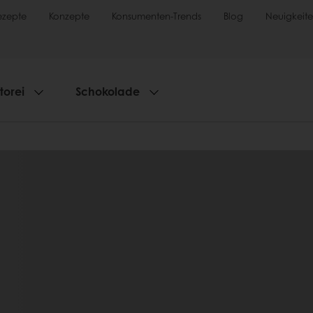
ezepte
Konzepte
Konsumenten-Trends
Blog
Neuigkeit
torei
Schokolade