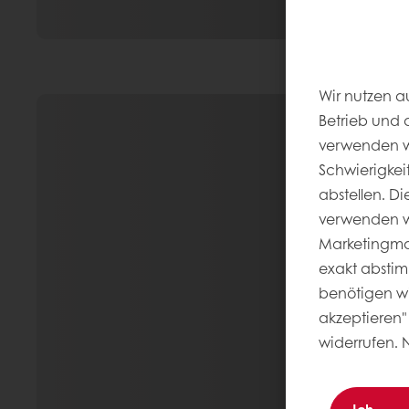
Wir nutzen a
Betrieb und 
verwenden wi
Schwierigkei
abstellen. D
verwenden wi
Marketingmaß
exakt abstim
benötigen wir
akzeptieren" 
widerrufen. 
Ich