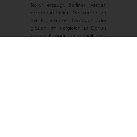
Textur erzeugt. Berliner werden
goldbraun frittiert. Sie werden oft
mit Puderzucker bestäubt oder
glasiert. Im Vergleich zu Donuts
haben Berliner tendenziell eine
gehaltvollere und leichtere Textur.
Beide sind köstliche frittierte
Leckereien mit unterschiedlichen
Stilen, die auf ihre eigene Art Süße
und Tradition zelebrieren!