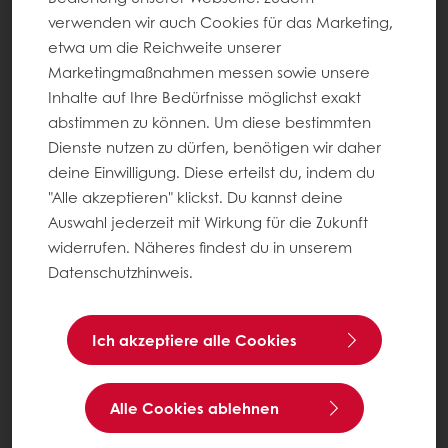
Über Puratos
verwenden wir auch Cookies für das Marketing,
Neuigkeiten
etwa um die Reichweite unserer
Kontakt
Marketingmaßnahmen messen sowie unsere
Inhalte auf Ihre Bedürfnisse möglichst exakt
abstimmen zu können. Um diese bestimmten
Impressum
Dienste nutzen zu dürfen, benötigen wir daher
AGB
deine Einwilligung. Diese erteilst du, indem du
AGB für Veranstaltungen
"Alle akzeptieren" klickst. Du kannst deine
Datenschutz
Auswahl jederzeit mit Wirkung für die Zukunft
Cookie-Einstellungen
widerrufen. Näheres findest du in unserem
Datenschutzhinweis.
Rechtliche Hinweise
Wählen Sie ein Land aus
Ich akzeptiere alle Cookies
Unternehmenswebseite
Alle Cookies ablehnen
+49 (0) 211 598938-0