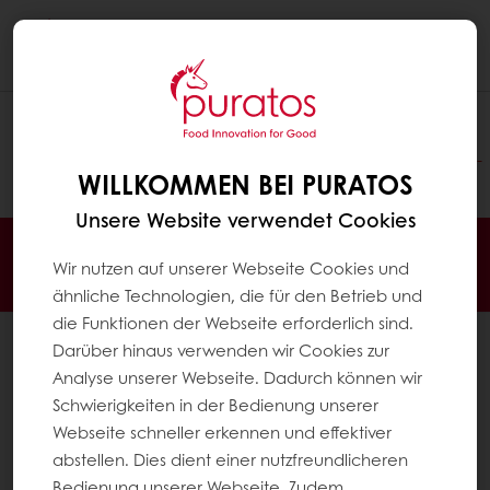
Togg
navi
This page redirects to
https://www.puratos.de/de/produkte?
tag=germany:finished_products/softe_gebaecke/toast-
WILLKOMMEN BEI PURATOS
_sandwichbrot
Unsere Website verwendet Cookies
Jederzeit online bestellen
Online bezahlen
Wir nutzen auf unserer Webseite Cookies und
Schnelle Lieferung
Exklusive Angebote
ähnliche Technologien, die für den Betrieb und
die Funktionen der Webseite erforderlich sind.
Alle Produkte
Darüber hinaus verwenden wir Cookies zur
Alle Rezepte
Analyse unserer Webseite. Dadurch können wir
Schwierigkeiten in der Bedienung unserer
Service
Webseite schneller erkennen und effektiver
Konsumenten-Trends
abstellen. Dies dient einer nutzfreundlicheren
Bedienung unserer Webseite. Zudem