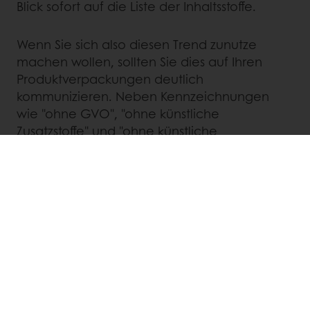
Blick sofort auf die Liste der Inhaltsstoffe.
Wenn Sie sich also diesen Trend zunutze
machen wollen, sollten Sie dies auf Ihren
Produktverpackungen deutlich
kommunizieren. Neben Kennzeichnungen
wie "ohne GVO", "ohne künstliche
Zusatzstoffe" und "ohne künstliche
Süßungsmittel" können Sie die Zutatenliste
auch deutlich auf der Vorderseite Ihres
Produkts angeben, wenn Sie sich trauen. Ein
Schritt, der bereits bei Energieriegeln
wie
RXBAR
beliebt ist, die die gesamte
Vorderseite ihres Proteinriegels mit nichts
anderem als der Zutatenliste gefüllt haben,
die sie mit einem augenzwinkernden "No B.S."
abschließen.