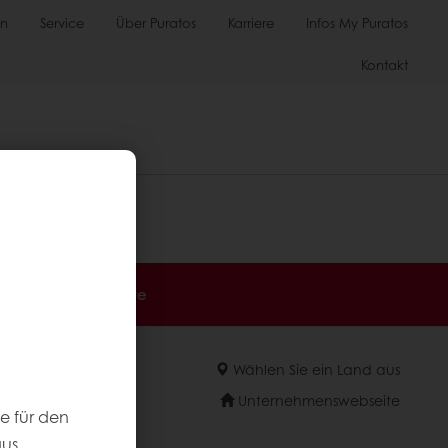
en
Service
Über Puratos
Karriere
Infos My Puratos
Kontakt
Exklusive Angebote
Wählen Sie ein Land aus
Unternehmenswebseite
e für den
aus