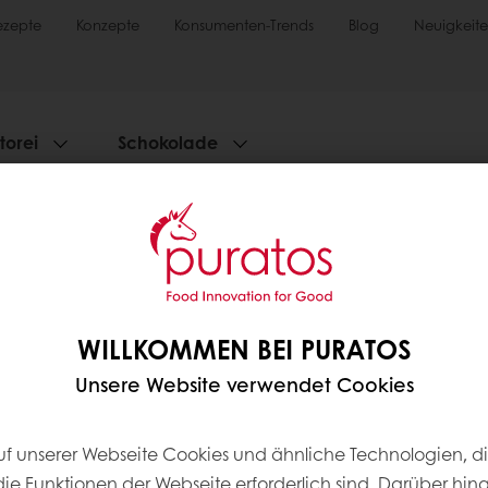
ezepte
Konzepte
Konsumenten-Trends
Blog
Neuigkeit
torei
Schokolade
E
 bestellen
Online bezahlen
Schnelle Lieferung
WILLKOMMEN BEI PURATOS
Unsere Website verwendet Cookies
s
Impressum
AGB
uf unserer Webseite Cookies und ähnliche Technologien, di
AGB für Veranstaltungen
die Funktionen der Webseite erforderlich sind. Darüber hin