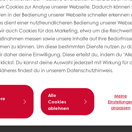
Datenschutz
r Cookies zur Analyse unserer Webseite. Dadurch können 
Cookie-Einstellungen
ten in der Bedienung unserer Webseite schneller erkennen u
Rechtliche Hinweise
ies dient einer nutzfreundlicheren Bedienung unserer Webs
r auch Cookies für das Marketing, etwa um die Reichweit
nahmen messen sowie unsere Inhalte auf Ihre Bedürfnisse
m
men zu können. Um diese bestimmten Dienste nutzen zu dü
 daher deine Einwilligung. Diese erteilst du, indem du "All
klickst. Du kannst deine Auswahl jederzeit mit Wirkung für 
Näheres findest du in unserem Datenschutzhinweis.
Alle
Meine
ere
Cookies
Einstellunge
anpassen
ablehnen