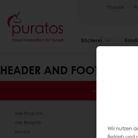
Produkte
R
Bäckerei
Kondi
HEADER AND FOOTER PAG
Jederzeit online
Alle Produkte
Über Purato
Alle Rezepte
Neuigkeiten
Wir nutzen a
Service
Kontakt
Betrieb und 