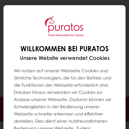
Togg
navi
GIBT ES EINE APP FÜR DEN PURATOS
WEBSHOP?
WILLKOMMEN BEI PURATOS
Derzeit gibt es keine separate App, aber Sie
Unsere Website verwendet Cookies
können den Webshop auf jedem Gerät –
Computer, Tablet oder Smartphone – nutzen.
Wir nutzen auf unserer Webseite Cookies und
Der Webshop passt sich automatisch der
ähnliche Technologien, die für den Betrieb und
Bildschirmgröße an.
die Funktionen der Webseite erforderlich sind.
Darüber hinaus verwenden wir Cookies zur
Analyse unserer Webseite. Dadurch können wir
Jederzeit online bestellen
Online bezahlen
Schwierigkeiten in der Bedienung unserer
Schnelle Lieferung
Exklusive Angebote
Webseite schneller erkennen und effektiver
abstellen. Dies dient einer nutzfreundlicheren
Bedienung unserer Webseite. Zudem