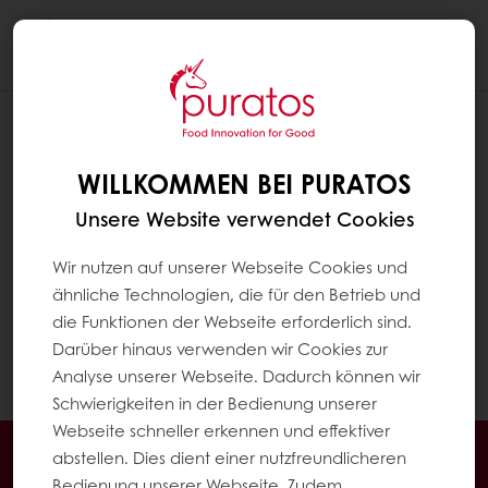
Togg
navi
IST MY PURATOS FÜR JEDEN
VERFÜGBAR?
WILLKOMMEN BEI PURATOS
My Puratos ist für alle Fachleute aus den
Unsere Website verwendet Cookies
Bereichen Bäckerei, Konditorei und
Schokolade verfügbar. Sie müssen kein
Wir nutzen auf unserer Webseite Cookies und
Puratos-Kunde sein, um ein Konto zu erstellen.
ähnliche Technologien, die für den Betrieb und
Beachten Sie jedoch, dass für die
die Funktionen der Webseite erforderlich sind.
Registrierung eine Umsatzsteuer-
Darüber hinaus verwenden wir Cookies zur
Identifikationsnummer (VAT) erforderlich ist.
Analyse unserer Webseite. Dadurch können wir
Schwierigkeiten in der Bedienung unserer
Webseite schneller erkennen und effektiver
Jederzeit online bestellen
Online bezahlen
abstellen. Dies dient einer nutzfreundlicheren
Schnelle Lieferung
Exklusive Angebote
Bedienung unserer Webseite. Zudem