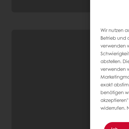
Wir nutzen a
Betrieb und 
verwenden wi
Schwierigkei
abstellen. D
verwenden wi
Marketingmaß
exakt abstim
benötigen wir
akzeptieren" 
widerrufen. 
Ich