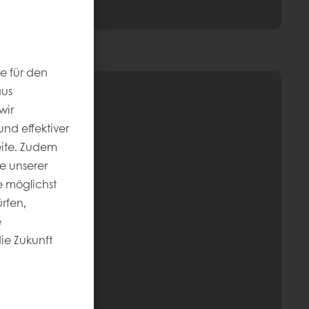
e für den
aus
wir
nd effektiver
eite. Zudem
e unserer
 möglichst
rfen,
e
die Zukunft