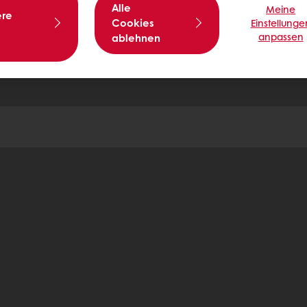
Alle
Meine
ere
Cookies
Einstellunge
anpassen
ablehnen