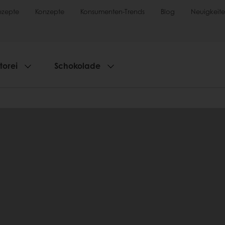
ezepte
Konzepte
Konsumenten-Trends
Blog
Neuigkeit
torei
Schokolade