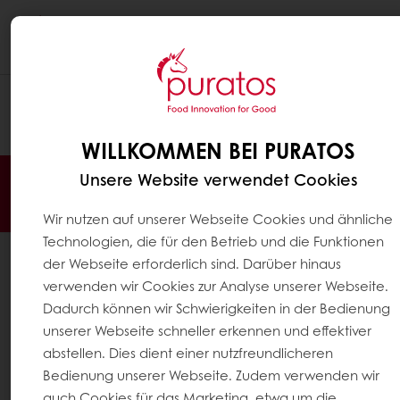
Togg
navi
This page redirects to
https://www.puratos.de/de/produkte?
tag=germany:finished_products/softe_gebaecke/hefek
WILLKOMMEN BEI PURATOS
Unsere Website verwendet Cookies
Jederzeit online bestellen
Online bezahlen
Schnelle Lieferung
Exklusive Angebote
Wir nutzen auf unserer Webseite Cookies und ähnliche
Technologien, die für den Betrieb und die Funktionen
Alle Produkte
der Webseite erforderlich sind. Darüber hinaus
Alle Rezepte
verwenden wir Cookies zur Analyse unserer Webseite.
Dadurch können wir Schwierigkeiten in der Bedienung
Service
unserer Webseite schneller erkennen und effektiver
Konsumenten-Trends
abstellen. Dies dient einer nutzfreundlicheren
Bedienung unserer Webseite. Zudem verwenden wir
Über Puratos
auch Cookies für das Marketing, etwa um die