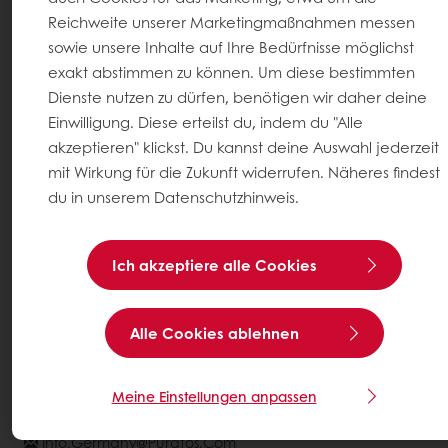
Neuigkeiten
Reichweite unserer Marketingmaßnahmen messen
Kontakt
sowie unsere Inhalte auf Ihre Bedürfnisse möglichst
exakt abstimmen zu können. Um diese bestimmten
Dienste nutzen zu dürfen, benötigen wir daher deine
Impressum
Einwilligung. Diese erteilst du, indem du "Alle
AGB
akzeptieren" klickst. Du kannst deine Auswahl jederzeit
AGB für Veranstaltungen
mit Wirkung für die Zukunft widerrufen. Näheres findest
Datenschutz
du in unserem Datenschutzhinweis.
Cookie-Einstellungen
Rechtliche Hinweise
Ich akzeptiere alle Cookies
Wählen Sie ein Land aus
Alle Cookies ablehnen
Unternehmenswebseite
Meine Einstellungen anpassen
+49 (0) 211 598938-0
Info.germany@puratos.com