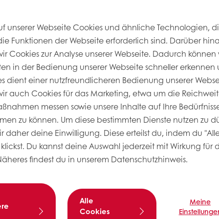
uf unserer Webseite Cookies und ähnliche Technologien, di
u unsere kostenlose Rezeptsammlung.
die Funktionen der Webseite erforderlich sind. Darüber hin
r Cookies zur Analyse unserer Webseite. Dadurch können 
ie Natur
Zudem verleiht
Soft’r Ta
ten in der Bedienung unserer Webseite schneller erkennen u
hervorragende Textur 
se Kriterien erfüllen?
ies dient einer nutzfreundlicheren Bedienung unserer Webs
Eigenschaften bei gleic
CL
entwickelt. Sie ist für
r auch Cookies für das Marketing, etwa um die Reichweit
ermöglichen, nutzt unse
f bis hin zum
nahmen messen sowie unsere Inhalte auf Ihre Bedürfnisse
Grundlagenforschung in
r für optimale
men zu können. Um diese bestimmten Dienste nutzen zu dü
sind genau auf die Anf
f rein pflanzenbasierter
 daher deine Einwilligung. Diese erteilst du, indem du "All
Hefeteiggebäcken ausge
klickst. Du kannst deine Auswahl jederzeit mit Wirkung für 
Näheres findest du in unserem Datenschutzhinweis.
Bei der Entwicklung die
Natur inspirieren lassen
die in der Antarktis ent
Enzymtechnologien. Dies
Alle
Meine
ere
bei sehr niedrigen Tem
Cookies
Einstellunge