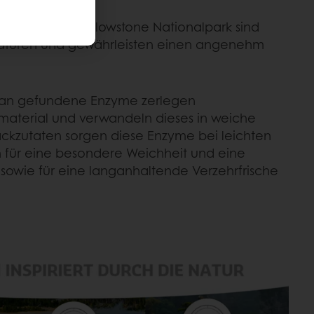
Quellen des Yellowstone Nationalpark sind
raturen und gewährleisten einen angenehm
nan gefundene Enzyme zerlegen
material und verwandeln dieses in weiche
Backzutaten sorgen diese Enzyme bei leichten
 für eine besondere Weichheit und eine
owie für eine langanhaltende Verzehrfrische