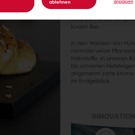
anpassen
ablehnen
Enzyme aus den heißen 
aktiv bei hohen Tempe
kurzen Biss.
In den Wäldern von Hu
normalerweise Pflanzen
Nährstoffe. In unseren 
bis schweren Hefeteigen
angenehm zarte Krume s
im Endgebäck.