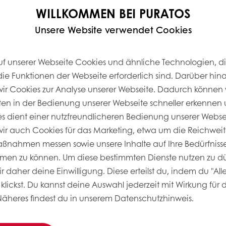
WILLKOMMEN BEI PURATOS
Unsere Website verwendet Cookies
- HIER KLICKEN!
uf unserer Webseite Cookies und ähnliche Technologien, di
die Funktionen der Webseite erforderlich sind. Darüber hin
r Cookies zur Analyse unserer Webseite. Dadurch können 
ten in der Bedienung unserer Webseite schneller erkennen u
D MIT AROMATISCHEN DINKEL-BACKWAR
ies dient einer nutzfreundlicheren Bedienung unserer Webs
r auch Cookies für das Marketing, etwa um die Reichweit
rium der Verbraucher:innen beim Kauf von Backwar
nahmen messen sowie unsere Inhalte auf Ihre Bedürfnisse
. Dinkel wird von Verbraucher:innen als ernährung
men zu können. Um diese bestimmten Dienste nutzen zu dü
nd.
 daher deine Einwilligung. Diese erteilst du, indem du "All
klickst. Du kannst deine Auswahl jederzeit mit Wirkung für 
ür Konsument:innen
Näheres findest du in unserem Datenschutzhinweis.
os mit dem Wissen der
twickelt. Einen