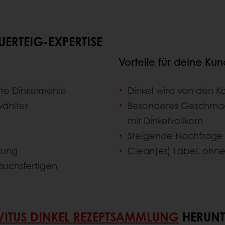
ERTEIG-EXPERTISE
Vorteile für deine Ku
rte Dinkelmehle
Dinkel wird von den
wählter
Besonderes Geschmack
mit Dinkelvollkorn
Steigende Nachfrage 
prung
Clean(er) Label, ohne 
auchsfertigen
VITUS DINKEL REZEPTSAMMLUNG
HERUNT