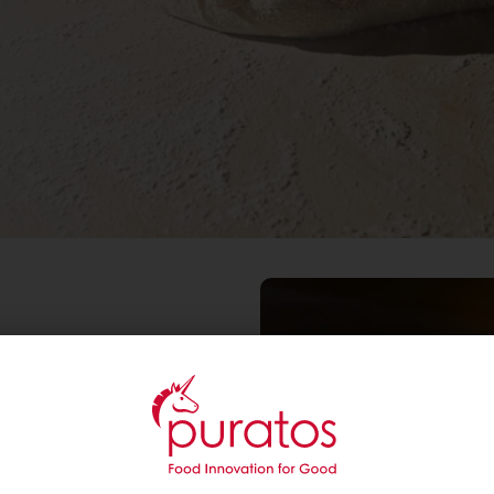
 WÜNSCHEN
fältiger und aromatischer
rwünsche nach
lt erfüllen kannst.