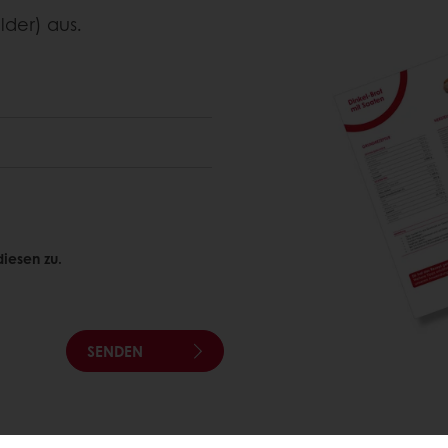
lder) aus.
iesen zu.
SENDEN