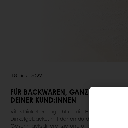
18 Dez. 2022
FÜR BACKWAREN, GANZ NACH DEN
DEINER KUND:INNEN
Vitus Dinkel ermöglicht dir die Herstellung viel
Dinkelgebäcke, mit denen du die Verbrauche
Geschmacksdifferenzierung und Urgetreide gezie