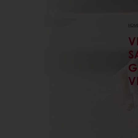
HOM
V
S
G
I