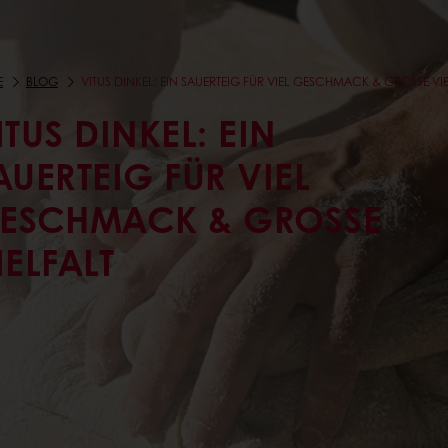
E
BLOG
VITUS DINKEL: EIN SAUERTEIG FÜR VIEL GESCHMACK & GROSSE VI
ITUS DINKEL: EIN
AUERTEIG FÜR VIEL
ESCHMACK & GROSSE V
ELFALT