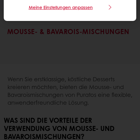
Meine Einstellungen anpassen
KONDITOREI
MOUSSE- & BAVAROIS-MISCHUNGEN
Wenn Sie erstklassige, köstliche Desserts
kreieren möchten, bieten die Mousse- und
Bavaroismischungen von Puratos eine flexible,
anwenderfreundliche Lösung.
WAS SIND DIE VORTEILE DER
VERWENDUNG VON MOUSSE- UND
BAVAROISMISCHUNGEN?