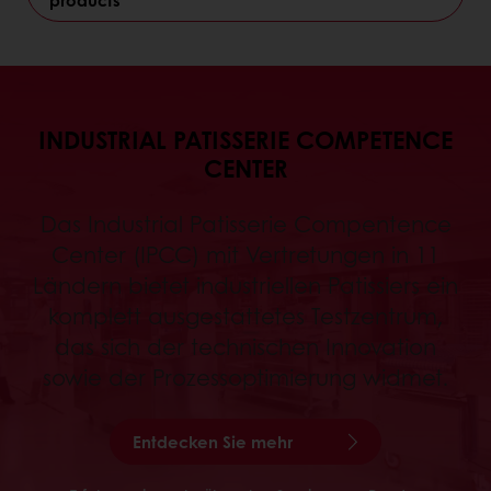
products
INDUSTRIAL PATISSERIE COMPETENCE
CENTER
Das Industrial Patisserie Compentence
Center (IPCC) mit Vertretungen in 11
Ländern bietet industriellen Patissiers ein
komplett ausgestattetes Testzentrum,
das sich der technischen Innovation
sowie der Prozessoptimierung widmet.
Entdecken Sie mehr