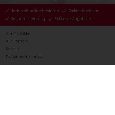
Jederzeit online bestellen
Online bezahlen
Schnelle Lieferung
Exklusive Angebote
Alle Produkte
Alle Rezepte
Service
Konsumenten-Trends
Über Puratos
Neuigkeiten
Kontakt
Impressum
AGB
AGB für Veranstaltungen