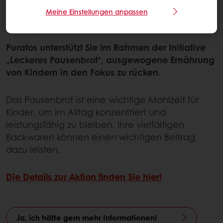
Meine Einstellungen anpassen
Neuigkeiten
Charity Aktion "Leckeres Pausenbrot"
Puratos unterstützt Sie im Rahmen der Initiative
„Leckeres Pausenbrot“, ausgewogene Ernährung
von Kindern in den Fokus zu rücken.
Das Pausenbrot ist eine wichtige Mahlzeit für
Kinder, um im Alltag konzentriert und
leistungsfähig zu bleiben. Ihre vielfältigen
Backwaren können einen wichtigen Beitrag
dazu leisten.
Die Details zur Aktion finden Sie hier!
Ja, ich hätte gern mehr Informationen!