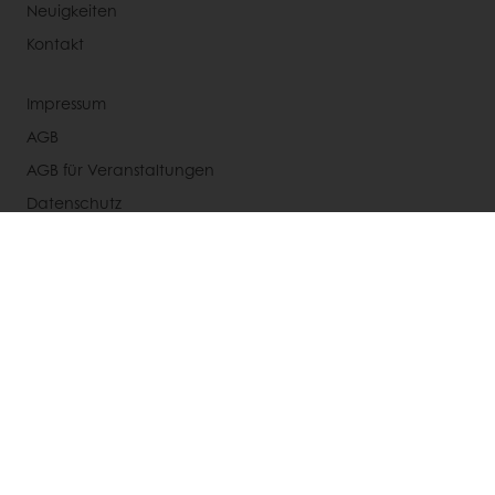
Neuigkeiten
Kontakt
Impressum
AGB
AGB für Veranstaltungen
Datenschutz
Cookie-Einstellungen
Rechtliche Hinweise
Wählen Sie ein Land aus
Unternehmenswebseite
+49 (0) 211 598938-0
Info.germany@puratos.com