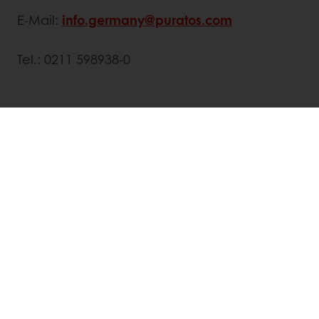
E-Mail:
info.germany@puratos.com
Tel.: 0211 598938-0
Twitter
Facebook
Jederzeit online bestellen
Online bezahlen
Schnelle Lieferung
Exklusive Angebote