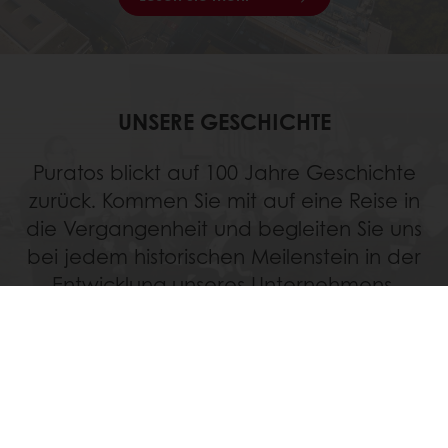
UNSERE GESCHICHTE
Puratos blickt auf 100 Jahre Geschichte
zurück. Kommen Sie mit auf eine Reise in
die Vergangenheit und begleiten Sie uns
bei jedem historischen Meilenstein in der
Entwicklung unseres Unternehmens.
Lesen Sie mehr
Jederzeit online bestellen
Online bezahlen