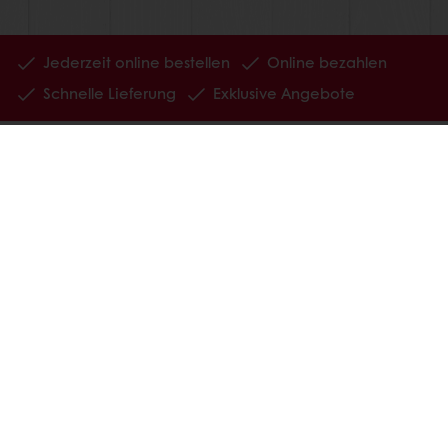
Jederzeit online bestellen
Online bezahlen
Schnelle Lieferung
Exklusive Angebote
Alle Produkte
Alle Rezepte
Service
Konsumenten-Trends
Über Puratos
Neuigkeiten
Kontakt
Impressum
AGB