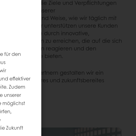
satz geht über die Ziele und Verpflichtungen
ger Bestandteil unserer
 und der Art und Weise, wie wir täglich mit
narbeiten. Wir unterstützen unsere Kunden
haltigkeitsziele durch innovative,
ffe und Lösungen zu erreichen, die auf die sich
chererwartungen reagieren und den
e für den
essere Produkte bieten.
aus
wir
Kunden und Partnern gestalten wir ein
nd effektiver
es, belastbareres und zukunftsbereites
eite. Zudem
e unserer
 möglichst
rfen,
e
die Zukunft