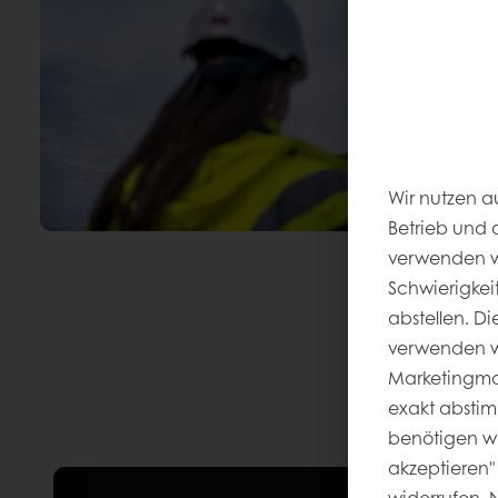
Wir nutzen a
Betrieb und 
verwenden wi
Schwierigkei
abstellen. D
verwenden wi
Marketingmaß
exakt abstim
benötigen wir
akzeptieren" 
widerrufen. 