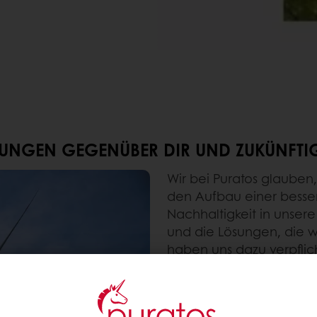
TUNGEN GEGENÜBER DIR UND ZUKÜNFT
Wir bei Puratos glauben
den Aufbau einer bessere
Nachhaltigkeit in unsere
und die Lösungen, die wi
haben uns dazu verpflicht
Gesellschaft und den Pl
für zukünftige Generati