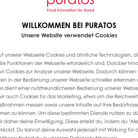
Unser Nachhaltigkeitsan
hinaus. Es ist ein wichti
Unternehmensphilosophie
WILLKOMMEN BEI PURATOS
unseren Kunden zusamme
dabei, ihre eigenen Nach
Unsere Website verwendet Cookies
nachhaltigere Inhaltssto
entwickelnden Verbrau
uf unserer Webseite Cookies und ähnliche Technologien, di
Verbrauchern weltweit b
die Funktionen der Webseite erforderlich sind. Darüber hin
r Cookies zur Analyse unserer Webseite. Dadurch können 
Gemeinsam mit unseren 
ten in der Bedienung unserer Webseite schneller erkennen u
verantwortungsbewusster
ies dient einer nutzfreundlicheren Bedienung unserer Webs
Lebensmittelsystem.
r auch Cookies für das Marketing, etwa um die Reichweit
nahmen messen sowie unsere Inhalte auf Ihre Bedürfnisse
men zu können. Um diese bestimmten Dienste nutzen zu dü
UNSERE NACHHALTIGKEITSPRIORITÄTEN
 daher deine Einwilligung. Diese erteilst du, indem du "All
klickst. Du kannst deine Auswahl jederzeit mit Wirkung für 
Näheres findest du in unserem Datenschutzhinweis.