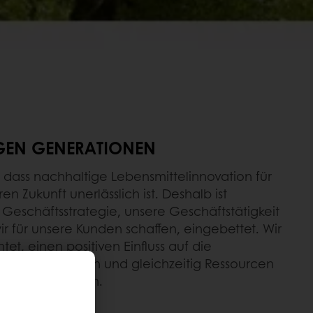
IGEN GENERATIONEN
, dass nachhaltige Lebensmittelinnovation für
n Zukunft unerlässlich ist. Deshalb ist
 Geschäftsstrategie, unsere Geschäftstätigkeit
r für unsere Kunden schaffen, eingebettet. Wir
et, einen positiven Einfluss auf die
aneten zu haben und gleichzeitig Ressourcen
onen zu schützen.