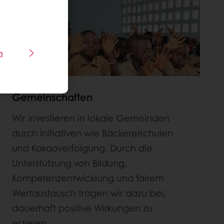
n
Gemeinschaften
Wir investieren in lokale Gemeinden
durch Initiativen wie Bäckereischulen
und Kakaoverfolgung. Durch die
Unterstützung von Bildung,
Kompetenzentwicklung und fairem
Wertaustausch tragen wir dazu bei,
dauerhaft positive Wirkungen zu
erzielen.