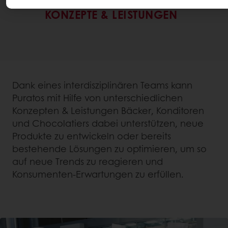
KONZEPTE & LEISTUNGEN
Dank eines interdisziplinären Teams kann
Puratos mit Hilfe von unterschiedlichen
Konzepten & Leistungen Bäcker, Konditoren
und Chocolatiers dabei unterstützen, neue
Produkte zu entwickeln oder bereits
bestehende Lösungen zu optimieren, um so
auf neue Trends zu reagieren und
Konsumenten-Erwartungen zu erfüllen.