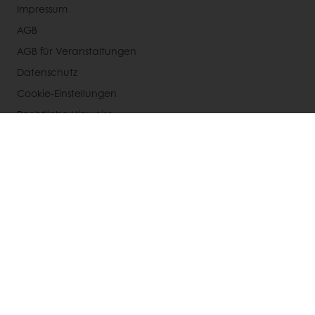
Impressum
AGB
AGB für Veranstaltungen
Datenschutz
Cookie-Einstellungen
Rechtliche Hinweise
Wählen Sie ein Land aus
Unternehmenswebseite
+49 (0) 211 598938-0
Info.germany@puratos.com