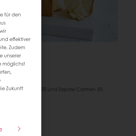
e für den
aus
wir
nd effektiver
eite. Zudem
e unserer
 möglichst
rfen,
ormationen
e
die Zukunft
Soft‘r Hefeteig GU 5% und Sapore Carmen 50.
n