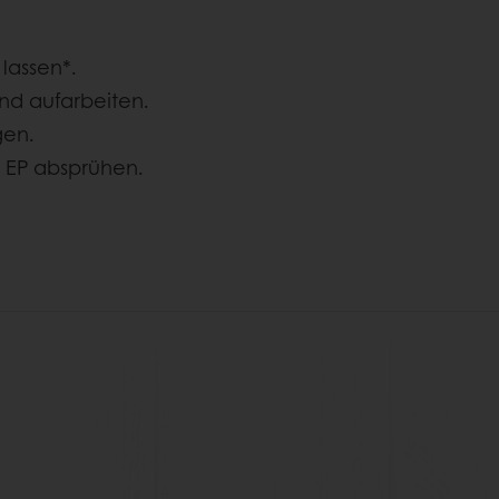
 lassen*.
und aufarbeiten.
gen.
 EP absprühen.