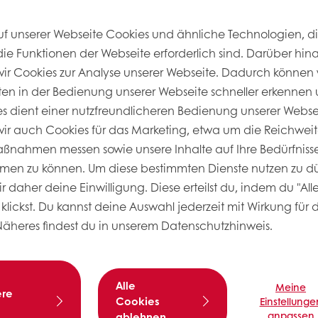
uf unserer Webseite Cookies und ähnliche Technologien, di
die Funktionen der Webseite erforderlich sind. Darüber hin
r Cookies zur Analyse unserer Webseite. Dadurch können 
ten in der Bedienung unserer Webseite schneller erkennen u
ies dient einer nutzfreundlicheren Bedienung unserer Webs
r auch Cookies für das Marketing, etwa um die Reichweit
nahmen messen sowie unsere Inhalte auf Ihre Bedürfnisse
men zu können. Um diese bestimmten Dienste nutzen zu dü
Rezeptinf
 daher deine Einwilligung. Diese erteilst du, indem du "All
klickst. Du kannst deine Auswahl jederzeit mit Wirkung für 
Rezeptur mit 
Näheres findest du in unserem Datenschutzhinweis.
Alle
Meine
ere
Cookies
Einstellunge
anpassen
ablehnen