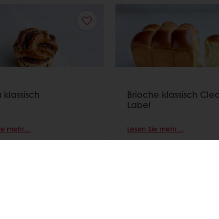
 klassisch
Brioche klassisch Cle
Label
Sie mehr…
Lesen Sie mehr…
Alle Rezepte anzeigen