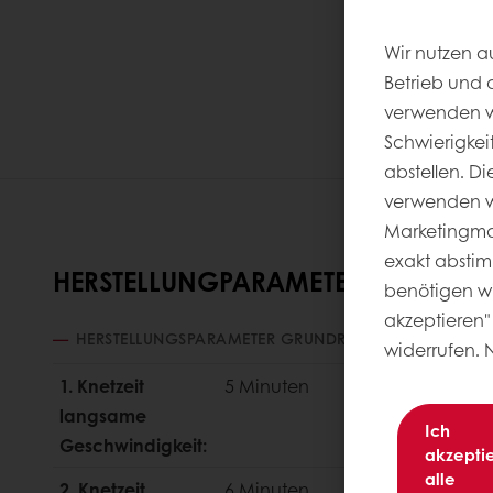
Wir nutzen a
Betrieb und 
verwenden wi
Schwierigkei
abstellen. D
verwenden wi
Marketingmaß
exakt abstim
HERSTELLUNGPARAMETER
benötigen wir
akzeptieren" 
HERSTELLUNGSPARAMETER GRUNDREZEPTUR
widerrufen. 
1. Knetzeit
5 Minuten
langsame
Ich
Geschwindigkeit:
akzepti
alle
2. Knetzeit
6 Minuten