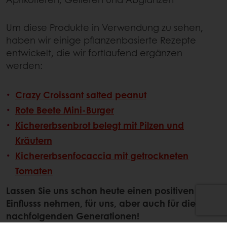
Um diese Produkte in Verwendung zu sehen,
haben wir einige pflanzenbasierte Rezepte
entwickelt, die wir fortlaufend ergänzen
werden:
Crazy Croissant salted peanut
Rote Beete Mini-Burger
Kichererbsenbrot belegt mit Pilzen und
Kräutern
Kichererbsenfocaccia mit getrockneten
Tomaten
Lassen Sie uns schon heute einen positiven
Einflusss nehmen, für uns, aber auch für die
nachfolgenden Generationen!