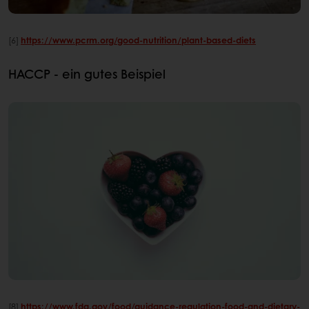
[6]
https://www.pcrm.org/good-nutrition/plant-based-diets
HACCP - ein gutes Beispiel
[8]
https://www.fda.gov/food/guidance-regulation-food-and-dietary-