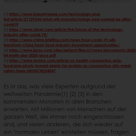
[1]
https://www.industryweek.com/technology-and-
iiot/article/21129334/what-will-manufacturings-new-normal-be-after-
covid19
[2]
https://www.zdnet.com/article/the-future-of-the-technology-
industry-after-covid-19/
[3]
https://www.china-briefing.com/news/how-covid-19-will-
transform-china-fresh-food-industry-investment-opportunities/
[4]
https://www.ipsos.com/sites/default/files/ct/news/documents/2020
04/earth-day-2020-ipsos.pdf
[5]
https://www.reuters.com/article/us-health-coronavirus-asia-
food/asia-pivots-toward-plants-for-protein-as-coronavirus-stirs-meat-
safety-fears-idUSKCN224047
Es ist das, was viele Experten aufgrund der
weltweiten Pandemie[1] [2] [3] in den
kommenden Monaten in allen Branchen
erwarten. Mit Millionen von Menschen auf der
ganzen Welt, die immer noch eingeschlossen
sind, und vielen anderen, die sich wieder auf
ein "normales Leben" einstellen müssen, fragen