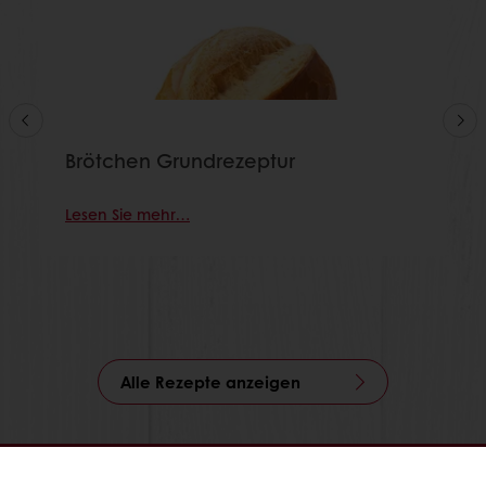
Brötchen Grundrezeptur
Lesen Sie mehr…
Alle Rezepte anzeigen
Jederzeit online bestellen
Online bezahlen