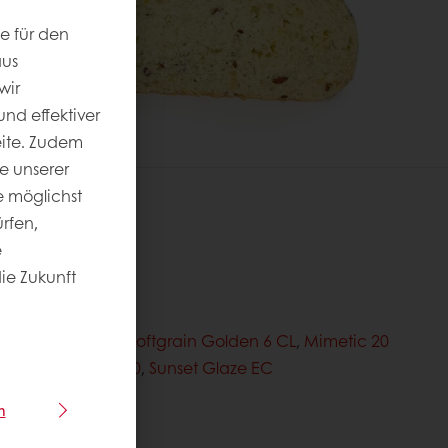
e für den
aus
wir
nd effektiver
eite. Zudem
e unserer
 möglichst
rfen,
e
ormationen
die Zukunft
tsgrad
:
Soft'r Tafta 5% CL
,
Softgrain Golden 6 CL
,
Mimetic 20
Sapore Carmen 50
,
Sunset Glaze EC
028
n