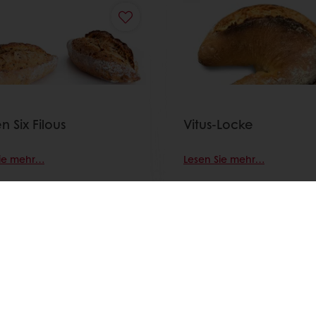
 Six Filous
Vitus-Locke
Sie mehr…
Lesen Sie mehr…
Alle Rezepte anzeigen
 bestellen
Online bezahlen
Schnelle Lieferung