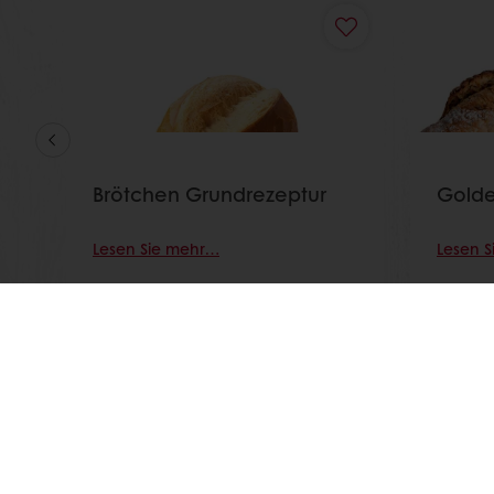
Brötchen Grundrezeptur
Golden
Lesen Sie mehr…
Lesen 
Jederzeit online