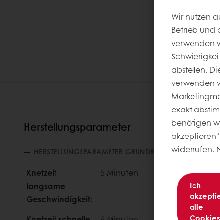
Wir nutzen a
Betrieb und 
verwenden wi
Schwierigkei
abstellen. D
verwenden wi
Marketingmaß
exakt abstim
benötigen wir
Herstellungsparameter
akzeptieren" 
widerrufen. 
HERSTELLUNGSPARAMETER GRUNDREZEPTUR
Knetzeit
5 Minuten
Ich
langsame
akzepti
Geschwindigkeit:
alle
Cookies
Knetzeit schnelle
6 Minuten