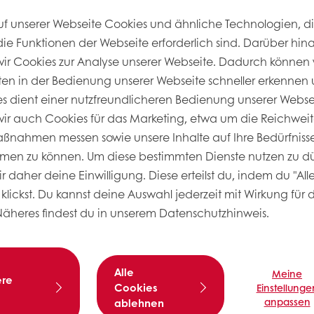
uf unserer Webseite Cookies und ähnliche Technologien, di
die Funktionen der Webseite erforderlich sind. Darüber hin
r Cookies zur Analyse unserer Webseite. Dadurch können 
ten in der Bedienung unserer Webseite schneller erkennen u
ies dient einer nutzfreundlicheren Bedienung unserer Webs
r auch Cookies für das Marketing, etwa um die Reichweit
nahmen messen sowie unsere Inhalte auf Ihre Bedürfnisse
men zu können. Um diese bestimmten Dienste nutzen zu dü
 daher deine Einwilligung. Diese erteilst du, indem du "All
Rezeptinf
klickst. Du kannst deine Auswahl jederzeit mit Wirkung für 
Schwierigkei
Näheres findest du in unserem Datenschutzhinweis.
Rezeptur mit
NN RSPO SG
,
Alle
Meine
ere
Rezept-Nr.: 1
Cookies
Einstellunge
anpassen
ablehnen