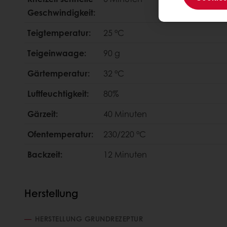
Geschwindigkeit:
Teigtemperatur:
25 °C
Teigeinwaage:
90 g
Gärtemperatur:
32 °C
Luftfeuchtigkeit:
80%
Gärzeit:
40 Minuten
Ofentemperatur:
230/220 °C
Backzeit:
12 Minuten
Herstellung
HERSTELLUNG GRUNDREZEPTUR