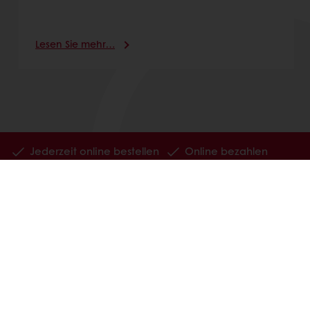
Lesen Sie mehr…
Jederzeit online bestellen
Online bezahlen
Schnelle Lieferung
Exklusive Angebote
Alle Produkte
Alle Rezepte
Service
Konsumenten-Trends