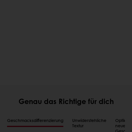
Genau das Richtige für dich
Geschmacksdifferenzierung
Unwiderstehliche
Optik ist
Textur
neue
Geschm