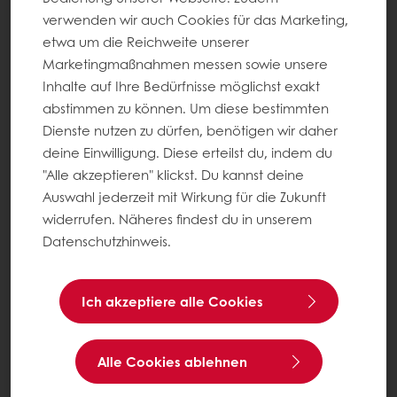
verwenden wir auch Cookies für das Marketing,
Sichere dir dein Gratis Muster Sunset Glaze Plus und
etwa um die Reichweite unserer
probier aus, wie gleichmäßiger, langanhaltender
Marketingmaßnahmen messen sowie unsere
Glanz deine Gebäcke in der Theke sichtbar aufwertet.
Inhalte auf Ihre Bedürfnisse möglichst exakt
Sunset Glaze Plus ist die Eistreich-Alternative für alle,
abstimmen zu können. Um diese bestimmten
die ein Premium-Finish möchten.
Dienste nutzen zu dürfen, benötigen wir daher
deine Einwilligung. Diese erteilst du, indem du
Jetzt registrieren & gratis Muster sichern
"Alle akzeptieren" klickst. Du kannst deine
Auswahl jederzeit mit Wirkung für die Zukunft
widerrufen. Näheres findest du in unserem
Datenschutzhinweis.
Ich akzeptiere alle Cookies
Alle Cookies ablehnen