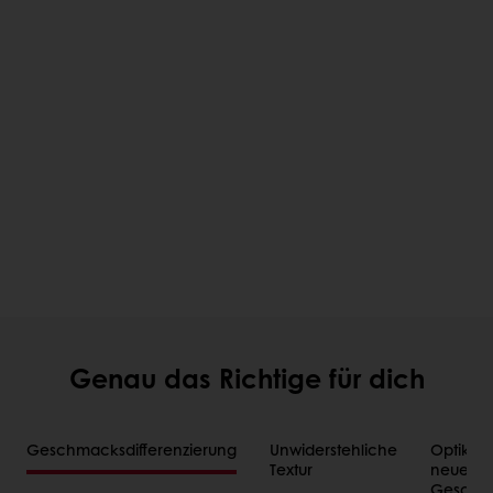
Genau das Richtige für dich
Geschmacksdifferenzierung
Unwiderstehliche
Optik ist
Textur
neue
Geschm