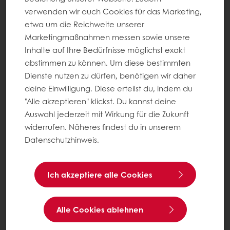
verwenden wir auch Cookies für das Marketing,
Sichere dir dein Gratis Muster Sunset Glaze Plus und
etwa um die Reichweite unserer
probier aus, wie gleichmäßiger, langanhaltender
Marketingmaßnahmen messen sowie unsere
Glanz deine Gebäcke in der Theke sichtbar aufwertet.
Inhalte auf Ihre Bedürfnisse möglichst exakt
Sunset Glaze Plus ist die Eistreich-Alternative für alle,
abstimmen zu können. Um diese bestimmten
die ein Premium-Finish möchten.
Dienste nutzen zu dürfen, benötigen wir daher
deine Einwilligung. Diese erteilst du, indem du
Jetzt registrieren & gratis Muster sichern
"Alle akzeptieren" klickst. Du kannst deine
Auswahl jederzeit mit Wirkung für die Zukunft
widerrufen. Näheres findest du in unserem
Datenschutzhinweis.
Ich akzeptiere alle Cookies
Alle Cookies ablehnen