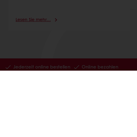
Lesen Sie mehr…
Jederzeit online bestellen
Online bezahlen
Schnelle Lieferung
Exklusive Angebote
Alle Produkte
Alle Rezepte
Service
Konsumenten-Trends